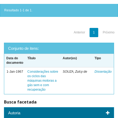
Resultado 1-1 de 1.
Anterior
1
Próximo
Conjunto de itens:
Data do
Título
Autor(es)
Tipo
documento
1-Jan-1967
Considerações sobre
SOUZA, Zulcy de
Dissertação
os ciclos das
máquinas motoras a
gás sem e com
recuperação
Busca facetada
Autoria