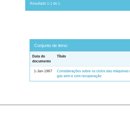
Resultado 1-1 de 1.
Conjunto de itens:
Data do
Título
documento
1-Jan-1967
Considerações sobre os ciclos das máquinas 
gás sem e com recuperação