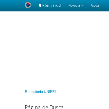
Página inicial
Navegar
Ajuda
Skip
navigation
Repositório UNIFEI
Página de Busca