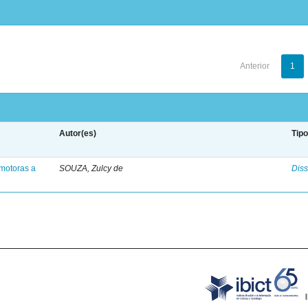
Anterior
1
Autor(es)
Tip
motoras a
SOUZA, Zulcy de
Diss