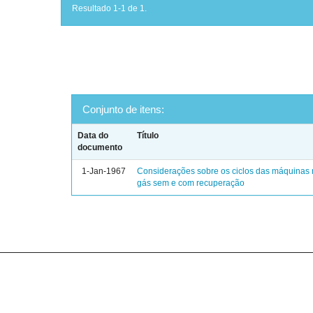
Resultado 1-1 de 1.
Conjunto de itens:
Data do
Título
documento
1-Jan-1967
Considerações sobre os ciclos das máquinas 
gás sem e com recuperação