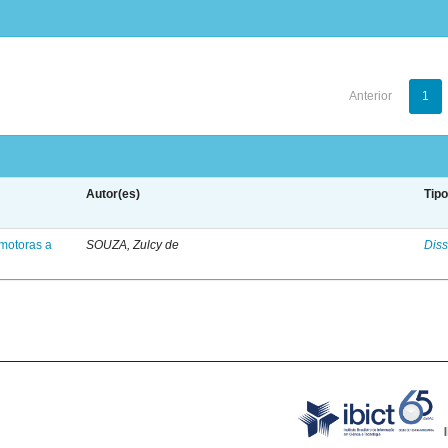
Anterior
1
Autor(es)
Tip
motoras a
SOUZA, Zulcy de
Diss