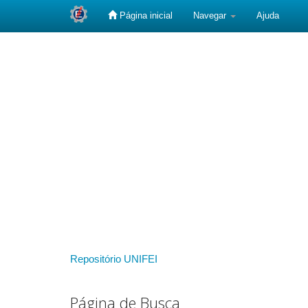
Página inicial
Navegar
Ajuda
Skip
navigation
Repositório UNIFEI
Página de Busca