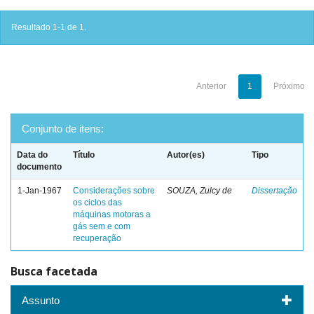
Resultado 1-1 de 1.
Anterior
1
Próximo
Conjunto de itens:
Data do
Título
Autor(es)
Tipo
documento
1-Jan-1967
Considerações sobre
SOUZA, Zulcy de
Dissertação
os ciclos das
máquinas motoras a
gás sem e com
recuperação
Busca facetada
Assunto