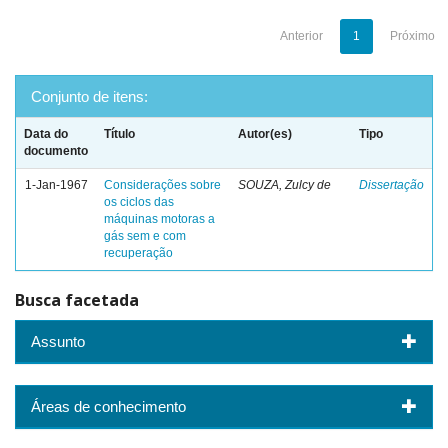
Anterior
1
Próximo
Conjunto de itens:
Data do
Título
Autor(es)
Tipo
documento
1-Jan-1967
Considerações sobre
SOUZA, Zulcy de
Dissertação
os ciclos das
máquinas motoras a
gás sem e com
recuperação
Busca facetada
Assunto
Áreas de conhecimento