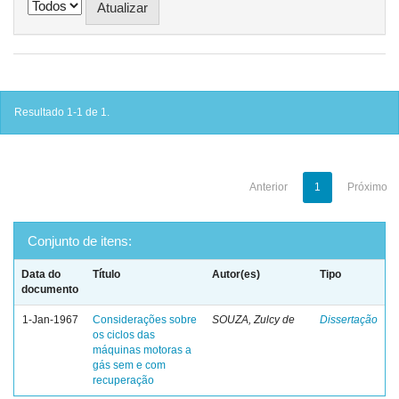
Resultado 1-1 de 1.
Anterior
1
Próximo
Conjunto de itens:
Data do
Título
Autor(es)
Tipo
documento
1-Jan-1967
Considerações sobre
SOUZA, Zulcy de
Dissertação
os ciclos das
máquinas motoras a
gás sem e com
recuperação