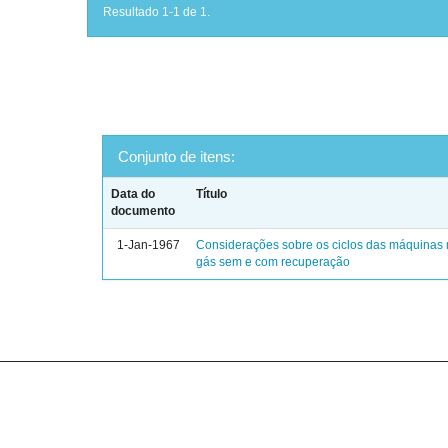
Resultado 1-1 de 1.
Conjunto de itens:
Data do
Título
documento
1-Jan-1967
Considerações sobre os ciclos das máquinas 
gás sem e com recuperação