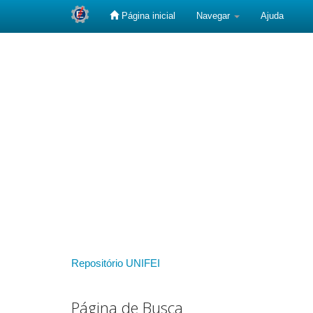
Página inicial
Navegar
Ajuda
Skip
navigation
Repositório UNIFEI
Página de Busca