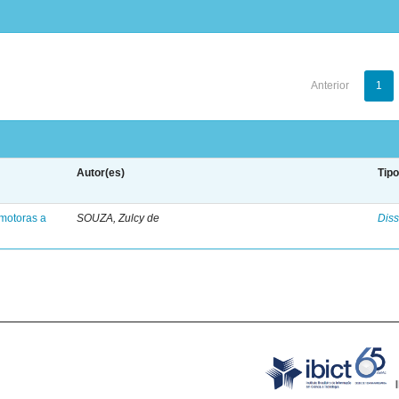
Anterior
1
Autor(es)
Tip
motoras a
SOUZA, Zulcy de
Diss