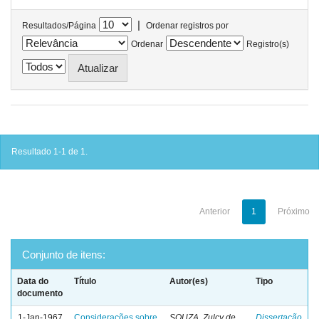
|
Resultados/Página
Ordenar registros por
Ordenar
Registro(s)
Resultado 1-1 de 1.
Anterior
1
Próximo
Conjunto de itens:
Data do
Título
Autor(es)
Tipo
documento
1-Jan-1967
Considerações sobre
SOUZA, Zulcy de
Dissertação