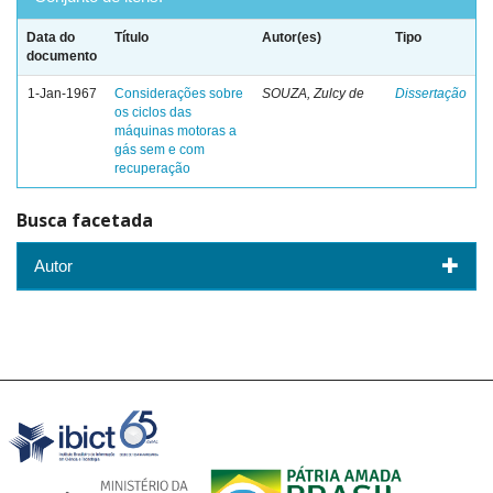
Data do
Título
Autor(es)
Tipo
documento
1-Jan-1967
Considerações sobre
SOUZA, Zulcy de
Dissertação
os ciclos das
máquinas motoras a
gás sem e com
recuperação
Busca facetada
Autor