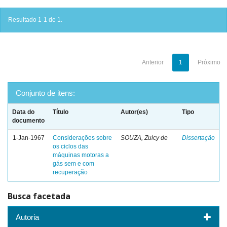
Resultado 1-1 de 1.
Anterior
1
Próximo
Conjunto de itens:
Data do
Título
Autor(es)
Tipo
documento
1-Jan-1967
Considerações sobre
SOUZA, Zulcy de
Dissertação
os ciclos das
máquinas motoras a
gás sem e com
recuperação
Busca facetada
Autoria