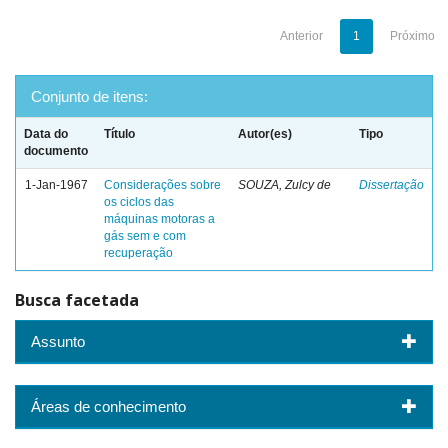
Anterior
1
Próximo
Conjunto de itens:
Data do
Título
Autor(es)
Tipo
documento
1-Jan-1967
Considerações sobre
SOUZA, Zulcy de
Dissertação
os ciclos das
máquinas motoras a
gás sem e com
recuperação
Busca facetada
Assunto
Áreas de conhecimento