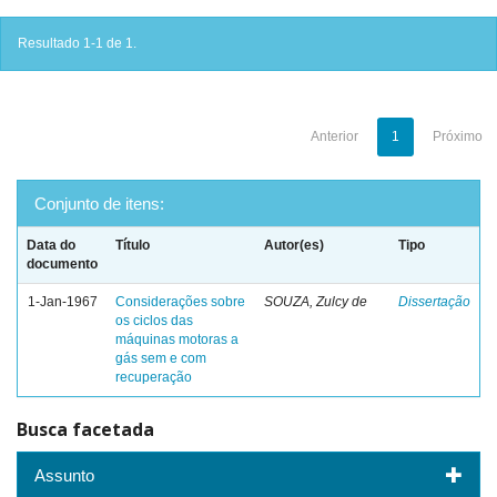
Resultado 1-1 de 1.
Anterior
1
Próximo
Conjunto de itens:
Data do
Título
Autor(es)
Tipo
documento
1-Jan-1967
Considerações sobre
SOUZA, Zulcy de
Dissertação
os ciclos das
máquinas motoras a
gás sem e com
recuperação
Busca facetada
Assunto