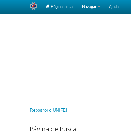
Página inicial
Navegar
Ajuda
Skip
navigation
Repositório UNIFEI
Página de Busca