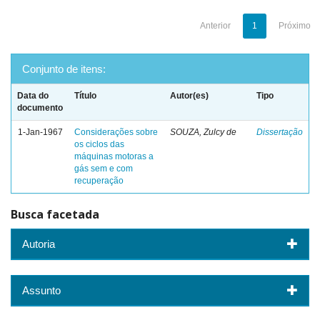
Anterior
1
Próximo
Conjunto de itens:
Data do
Título
Autor(es)
Tipo
documento
1-Jan-1967
Considerações sobre
SOUZA, Zulcy de
Dissertação
os ciclos das
máquinas motoras a
gás sem e com
recuperação
Busca facetada
Autoria
Assunto