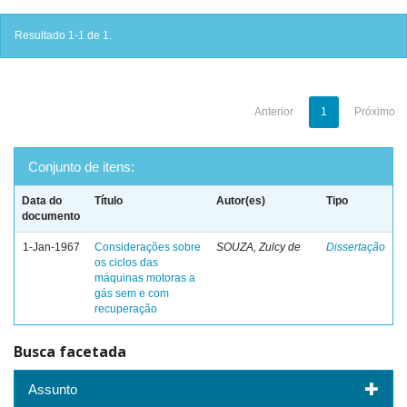
Resultado 1-1 de 1.
Anterior
1
Próximo
Conjunto de itens:
Data do
Título
Autor(es)
Tipo
documento
1-Jan-1967
Considerações sobre
SOUZA, Zulcy de
Dissertação
os ciclos das
máquinas motoras a
gás sem e com
recuperação
Busca facetada
Assunto