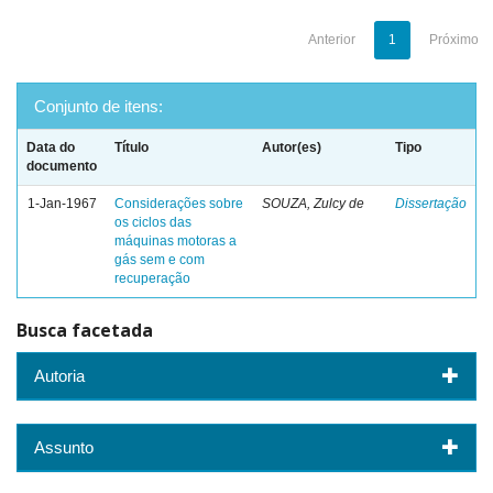
Anterior
1
Próximo
Conjunto de itens:
Data do
Título
Autor(es)
Tipo
documento
1-Jan-1967
Considerações sobre
SOUZA, Zulcy de
Dissertação
os ciclos das
máquinas motoras a
gás sem e com
recuperação
Busca facetada
Autoria
Assunto