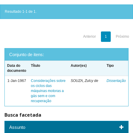
Resultado 1-1 de 1.
Anterior
1
Próximo
Conjunto de itens:
Data do
Título
Autor(es)
Tipo
documento
1-Jan-1967
Considerações sobre
SOUZA, Zulcy de
Dissertação
os ciclos das
máquinas motoras a
gás sem e com
recuperação
Busca facetada
Assunto