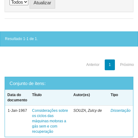
Resultado 1-1 de 1.
Anterior
1
Próximo
Conjunto de itens:
Data do
Título
Autor(es)
Tipo
documento
1-Jan-1967
Considerações sobre
SOUZA, Zulcy de
Dissertação
os ciclos das
máquinas motoras a
gás sem e com
recuperação