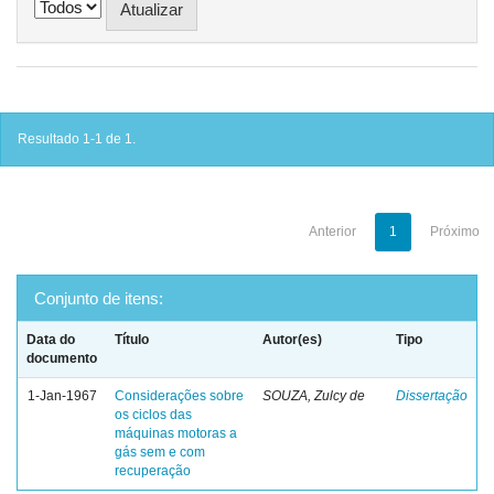
Resultado 1-1 de 1.
Anterior
1
Próximo
Conjunto de itens:
Data do
Título
Autor(es)
Tipo
documento
1-Jan-1967
Considerações sobre
SOUZA, Zulcy de
Dissertação
os ciclos das
máquinas motoras a
gás sem e com
recuperação