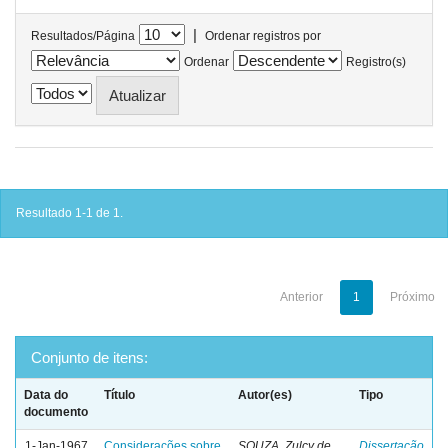
|
Resultados/Página
Ordenar registros por
Ordenar
Registro(s)
Resultado 1-1 de 1.
Anterior
1
Próximo
Conjunto de itens:
Data do
Título
Autor(es)
Tipo
documento
1-Jan-1967
Considerações sobre
SOUZA, Zulcy de
Dissertação