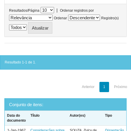
|
Resultados/Página
Ordenar registros por
Ordenar
Registro(s)
Resultado 1-1 de 1.
Anterior
1
Próximo
Conjunto de itens:
Data do
Título
Autor(es)
Tipo
documento
1-Jan-1967
Considerações sobre
SOUZA, Zulcy de
Dissertação