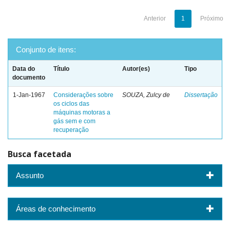
Anterior
1
Próximo
Conjunto de itens:
Data do
Título
Autor(es)
Tipo
documento
1-Jan-1967
Considerações sobre
SOUZA, Zulcy de
Dissertação
os ciclos das
máquinas motoras a
gás sem e com
recuperação
Busca facetada
Assunto
Áreas de conhecimento