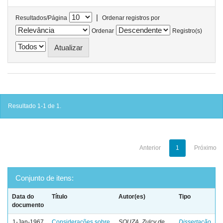
|
Resultados/Página
Ordenar registros por
Ordenar
Registro(s)
Resultado 1-1 de 1.
Anterior
1
Próximo
Conjunto de itens:
Data do
Título
Autor(es)
Tipo
documento
1-Jan-1967
Considerações sobre
SOUZA, Zulcy de
Dissertação