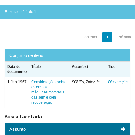
Resultado 1-1 de 1.
Anterior
1
Próximo
Conjunto de itens:
Data do
Título
Autor(es)
Tipo
documento
1-Jan-1967
Considerações sobre
SOUZA, Zulcy de
Dissertação
os ciclos das
máquinas motoras a
gás sem e com
recuperação
Busca facetada
Assunto