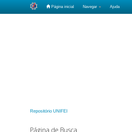
Página inicial
Navegar
Ajuda
Skip
navigation
Repositório UNIFEI
Página de Busca