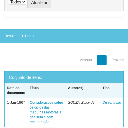
Resultado 1-1 de 1.
Anterior
1
Próximo
Conjunto de itens:
Data do
Título
Autor(es)
Tipo
documento
1-Jan-1967
Considerações sobre
SOUZA, Zulcy de
Dissertação
os ciclos das
máquinas motoras a
gás sem e com
recuperação