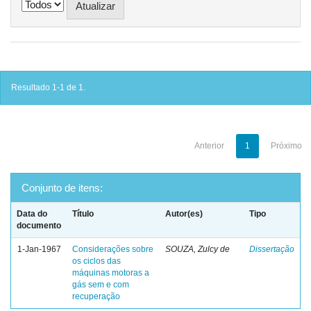
Resultado 1-1 de 1.
Anterior
1
Próximo
Conjunto de itens:
Data do
Título
Autor(es)
Tipo
documento
1-Jan-1967
Considerações sobre
SOUZA, Zulcy de
Dissertação
os ciclos das
máquinas motoras a
gás sem e com
recuperação