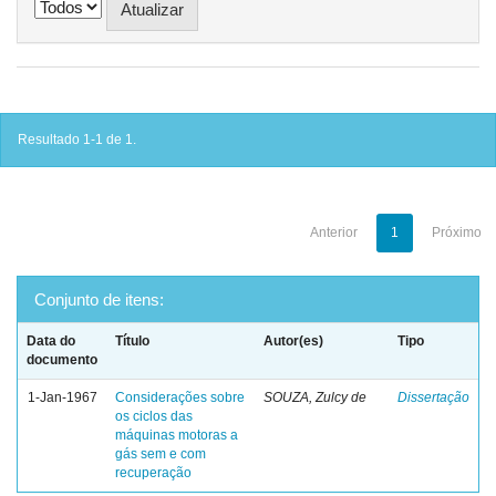
Resultado 1-1 de 1.
Anterior
1
Próximo
Conjunto de itens:
Data do
Título
Autor(es)
Tipo
documento
1-Jan-1967
Considerações sobre
SOUZA, Zulcy de
Dissertação
os ciclos das
máquinas motoras a
gás sem e com
recuperação