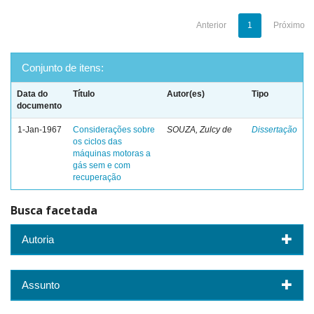
Anterior
1
Próximo
Conjunto de itens:
Data do
Título
Autor(es)
Tipo
documento
1-Jan-1967
Considerações sobre
SOUZA, Zulcy de
Dissertação
os ciclos das
máquinas motoras a
gás sem e com
recuperação
Busca facetada
Autoria
Assunto