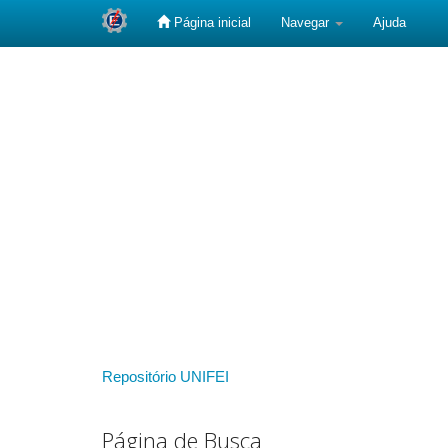
Página inicial
Navegar
Ajuda
Skip
navigation
Repositório UNIFEI
Página de Busca