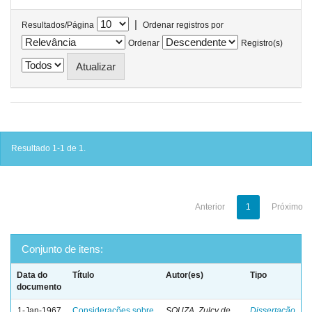
|
Resultados/Página
Ordenar registros por
Ordenar
Registro(s)
Resultado 1-1 de 1.
Anterior
1
Próximo
Conjunto de itens:
Data do
Título
Autor(es)
Tipo
documento
1-Jan-1967
Considerações sobre
SOUZA, Zulcy de
Dissertação