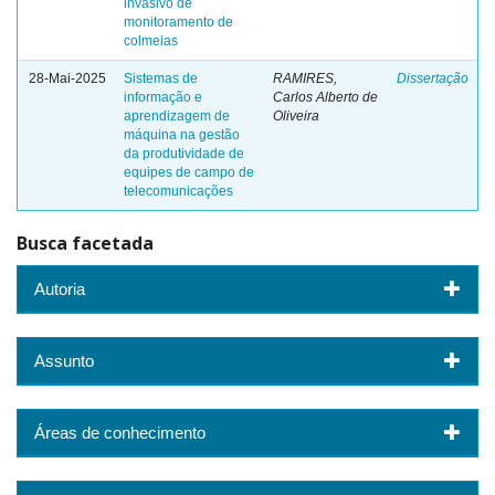
invasivo de
monitoramento de
colmeias
28-Mai-2025
Sistemas de
RAMIRES,
Dissertação
informação e
Carlos Alberto de
aprendizagem de
Oliveira
máquina na gestão
da produtividade de
equipes de campo de
telecomunicações
Busca facetada
Autoria
Assunto
Áreas de conhecimento