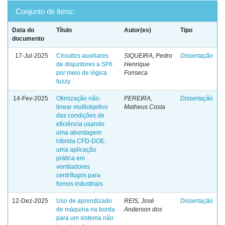
Conjunto de itens:
Data do
Título
Autor(es)
Tipo
documento
17-Jul-2025
Circuitos auxiliares
SIQUEIRA, Pedro
Dissertação
de disjuntores a SF6
Henrique
por meio de lógica
Fonseca
fuzzy
14-Fev-2025
Otimização não-
PEREIRA,
Dissertação
linear multiobjetivo
Matheus Costa
das condições de
eficiência usando
uma abordagem
híbrida CFD-DOE:
uma aplicação
prática em
ventiladores
centrífugos para
fornos industriais
12-Dez-2025
Uso de aprendizado
REIS, José
Dissertação
de máquina na borda
Anderson dos
para um sistema não