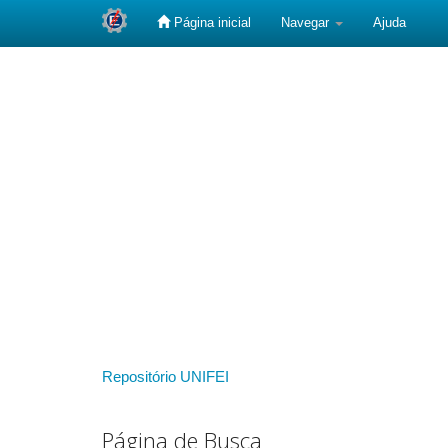
Página inicial
Navegar
Ajuda
Skip
navigation
Repositório UNIFEI
Página de Busca