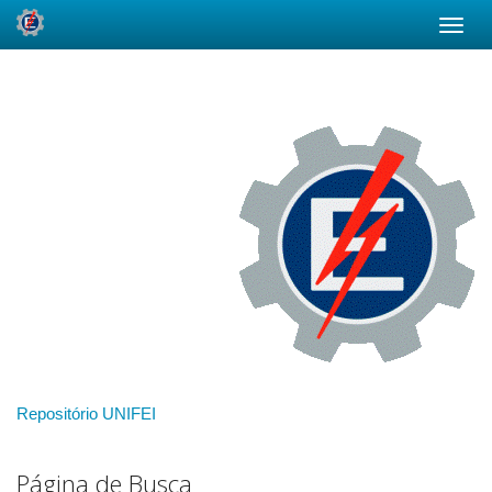
Skip
navigation
Repositório UNIFEI
Página de Busca