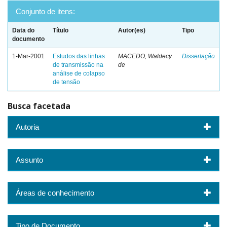
Conjunto de itens:
Data do
Título
Autor(es)
Tipo
documento
1-Mar-2001
Estudos das linhas
MACEDO, Waldecy
Dissertação
de transmissão na
de
análise de colapso
de tensão
Busca facetada
Autoria
Assunto
Áreas de conhecimento
Tipo de Documento