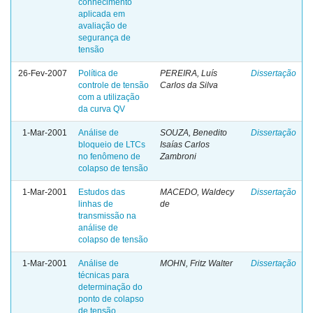
conhecimento
aplicada em
avaliação de
segurança de
tensão
26-Fev-2007
Política de
PEREIRA, Luís
Dissertação
controle de tensão
Carlos da Silva
com a utilização
da curva QV
1-Mar-2001
Análise de
SOUZA, Benedito
Dissertação
bloqueio de LTCs
Isaías Carlos
no fenômeno de
Zambroni
colapso de tensão
1-Mar-2001
Estudos das
MACEDO, Waldecy
Dissertação
linhas de
de
transmissão na
análise de
colapso de tensão
1-Mar-2001
Análise de
MOHN, Fritz Walter
Dissertação
técnicas para
determinação do
ponto de colapso
de tensão