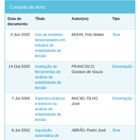
Conjunto de itens:
Data do
Título
Autor(es)
Tipo
documento
3-Jun-2005
Uso de modelos
MOHN, Fritz Walter
Tese
desacoplados em
estudos de
estabilidade de
tensão
14-Out-2005
Avaliação de
FRANCISCO,
Dissertação
ferramentas de
Gustavo de Souza
análise de
estabilidade de
tensão
7-Jul-2006
Aspectos práticos
MACIEL FILHO,
Dissertação
e teóricos na
José
análise de
estabilidade de
tensão
8-Jul-2002
Aquisição
ABRÃO, Pedro José
Tese
automática de