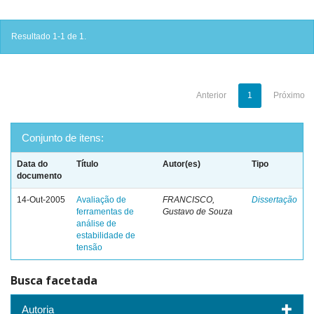
Resultado 1-1 de 1.
Anterior
1
Próximo
Conjunto de itens:
Data do
Título
Autor(es)
Tipo
documento
14-Out-2005
Avaliação de
FRANCISCO,
Dissertação
ferramentas de
Gustavo de Souza
análise de
estabilidade de
tensão
Busca facetada
Autoria