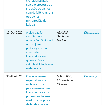
ciências naturais
sobre o processo de
inclusão de alunos
com deficiências: um
estudo na
microrregião de
Itajubá
15-Out-2020
A divulgação
ALKMIM,
Dissertação
científica e a
Guilherme
educação não formal
Módena
em projetos
pedadógicos de
cursos de
licenciatura em
química, física,
ciências biológicas e
matemática
30-Abr-2020
O conhecimento
MACHADO,
Dissertação
especializado e
Elizabeth de
mobilizado na
Oliveira
parceria entre uma
licencianda e uma
professora do ensino
médio na proposta
de tarefas para o