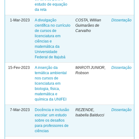
estudo de equação
da reta
1-Mar-2023
A divulgação
COSTA, Willian
Dissertação
científica no currículo
Guimarães de
de cursos de
Carvalho
licenciatura em
ciências e
matemática da
Universidade
Federal de Itajubá
15-Fev-2023
A inserção da
MAROTI JUNIOR,
Dissertação
temática ambiental
Robson
nos cursos de
licenciatura em
biologia, física,
matemática e
química da UNIFEI
7-Mar-2023
Docência e inclusão
REZENDE,
Dissertação
escolar: um estudo
Isabella Balducci
sobre os desafios
para professores de
ciências