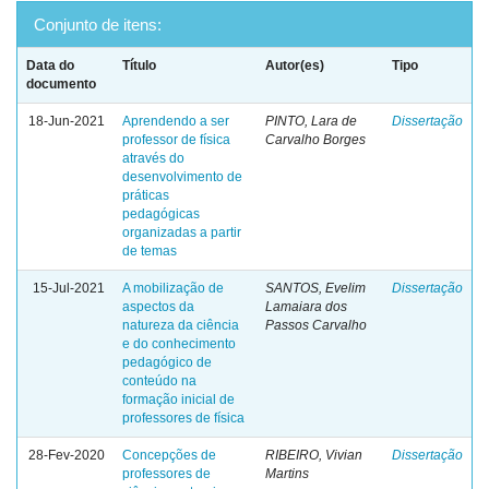
Conjunto de itens:
Data do
Título
Autor(es)
Tipo
documento
18-Jun-2021
Aprendendo a ser
PINTO, Lara de
Dissertação
professor de física
Carvalho Borges
através do
desenvolvimento de
práticas
pedagógicas
organizadas a partir
de temas
15-Jul-2021
A mobilização de
SANTOS, Evelim
Dissertação
aspectos da
Lamaiara dos
natureza da ciência
Passos Carvalho
e do conhecimento
pedagógico de
conteúdo na
formação inicial de
professores de física
28-Fev-2020
Concepções de
RIBEIRO, Vivian
Dissertação
professores de
Martins