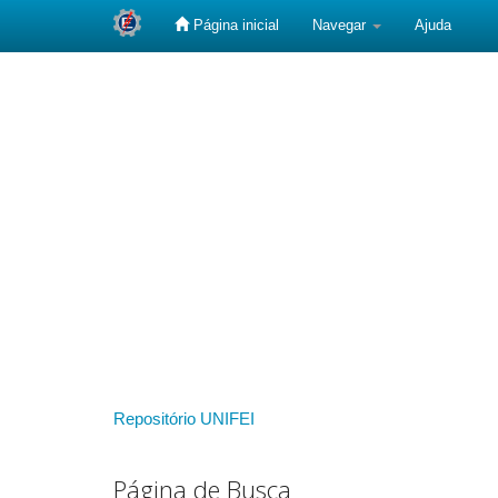
Página inicial
Navegar
Ajuda
Skip
navigation
Repositório UNIFEI
Página de Busca