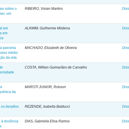
ais sobre o
RIBEIRO, Vivian Martins
Diss
ias: um
mal em
ALKMIM, Guilherme Módena
Diss
ra em
ica
a parceria
MACHADO, Elizabeth de Oliveira
Diss
nsino médio
ção da reta
de
COSTA, Willian Guimarães de Carvalho
Diss
versidade
de
MAROTI JUNIOR, Robson
Diss
 química da
 os desafios
REZENDE, Isabella Balducci
Diss
o à docência
DIAS, Gabriella Elisa Ramos
Diss
a