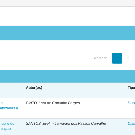
Anterior
1
2
Autor(es)
Tip
do
PINTO, Lara de Carvalho Borges
Diss
ganizadas a
ncia e do
SANTOS, Evelim Lamaiara dos Passos Carvalho
Diss
rmação