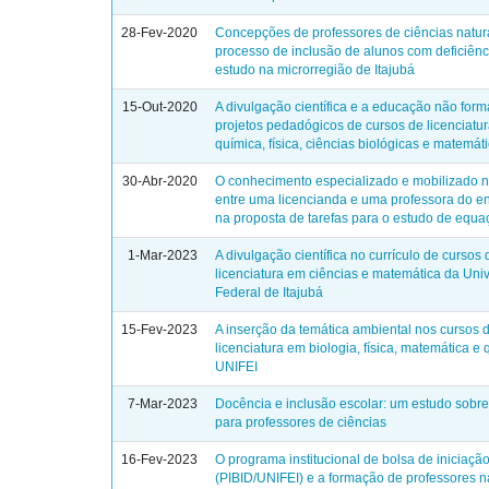
28-Fev-2020
Concepções de professores de ciências natur
processo de inclusão de alunos com deficiênc
estudo na microrregião de Itajubá
15-Out-2020
A divulgação científica e a educação não for
projetos pedadógicos de cursos de licenciatu
química, física, ciências biológicas e matemát
30-Abr-2020
O conhecimento especializado e mobilizado n
entre uma licencianda e uma professora do e
na proposta de tarefas para o estudo de equa
1-Mar-2023
A divulgação científica no currículo de cursos 
licenciatura em ciências e matemática da Uni
Federal de Itajubá
15-Fev-2023
A inserção da temática ambiental nos cursos 
licenciatura em biologia, física, matemática e
UNIFEI
7-Mar-2023
Docência e inclusão escolar: um estudo sobre
para professores de ciências
16-Fev-2023
O programa institucional de bolsa de iniciaçã
(PIBID/UNIFEI) e a formação de professores n