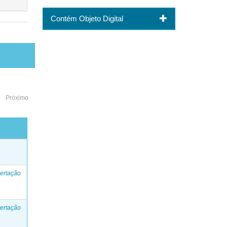
Contém Objeto Digital
Próximo
o
ertação
ertação