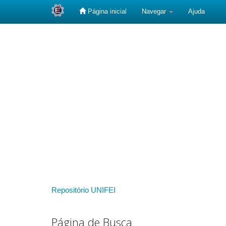
Página inicial
Navegar
Ajuda
Skip
navigation
Repositório UNIFEI
Página de Busca