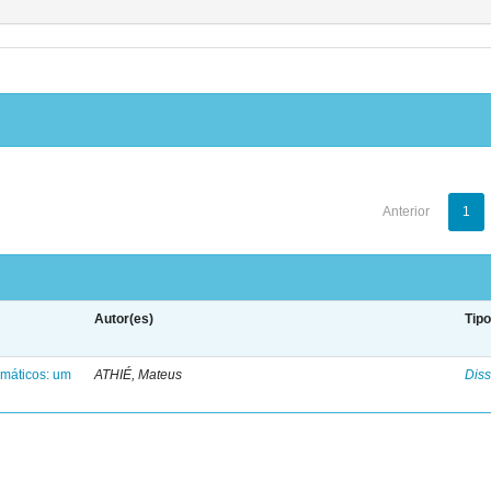
Anterior
1
Autor(es)
Tip
emáticos: um
ATHIÉ, Mateus
Diss