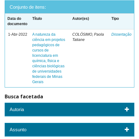
Conjunto de itens:
Data do
Título
Autor(es)
Tipo
documento
1-Abr-2022
A natureza da
COLÓSIMO, Paola
Dissertação
ciência em projetos
Tatiane
pedagógicos de
cursos de
licenciatura em
química, física e
ciências biológicas
de universidades
federais de Minas
Gerais
Busca facetada
Autoria
Assunto