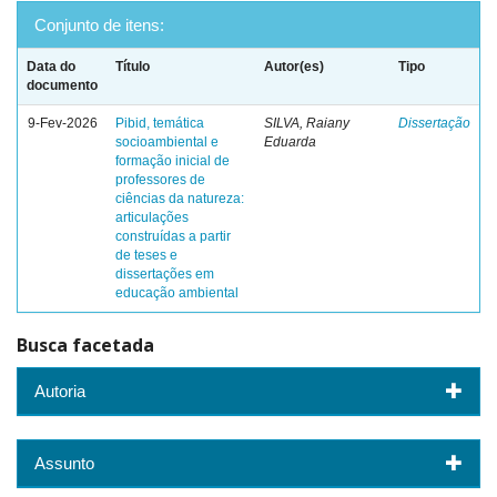
Conjunto de itens:
Data do
Título
Autor(es)
Tipo
documento
9-Fev-2026
Pibid, temática
SILVA, Raiany
Dissertação
socioambiental e
Eduarda
formação inicial de
professores de
ciências da natureza:
articulações
construídas a partir
de teses e
dissertações em
educação ambiental
Busca facetada
Autoria
Assunto