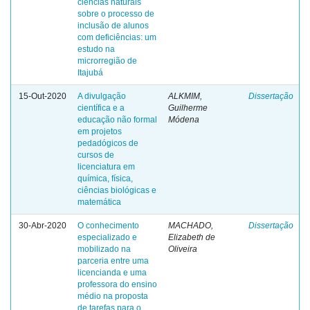
ciências naturais
sobre o processo de
inclusão de alunos
com deficiências: um
estudo na
microrregião de
Itajubá
15-Out-2020
A divulgação
ALKMIM,
Dissertação
científica e a
Guilherme
educação não formal
Módena
em projetos
pedadógicos de
cursos de
licenciatura em
química, física,
ciências biológicas e
matemática
30-Abr-2020
O conhecimento
MACHADO,
Dissertação
especializado e
Elizabeth de
mobilizado na
Oliveira
parceria entre uma
licencianda e uma
professora do ensino
médio na proposta
de tarefas para o