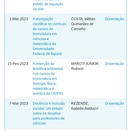
estudo de equação
da reta
1-Mar-2023
A divulgação
COSTA, Willian
Dissertação
científica no currículo
Guimarães de
de cursos de
Carvalho
licenciatura em
ciências e
matemática da
Universidade
Federal de Itajubá
15-Fev-2023
A inserção da
MAROTI JUNIOR,
Dissertação
temática ambiental
Robson
nos cursos de
licenciatura em
biologia, física,
matemática e
química da UNIFEI
7-Mar-2023
Docência e inclusão
REZENDE,
Dissertação
escolar: um estudo
Isabella Balducci
sobre os desafios
para professores de
ciências