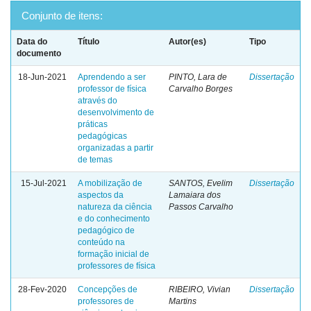
Conjunto de itens:
Data do
Título
Autor(es)
Tipo
documento
18-Jun-2021
Aprendendo a ser
PINTO, Lara de
Dissertação
professor de física
Carvalho Borges
através do
desenvolvimento de
práticas
pedagógicas
organizadas a partir
de temas
15-Jul-2021
A mobilização de
SANTOS, Evelim
Dissertação
aspectos da
Lamaiara dos
natureza da ciência
Passos Carvalho
e do conhecimento
pedagógico de
conteúdo na
formação inicial de
professores de física
28-Fev-2020
Concepções de
RIBEIRO, Vivian
Dissertação
professores de
Martins