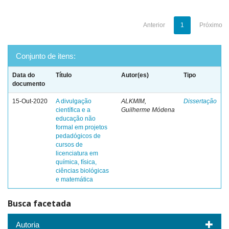
Anterior
1
Próximo
Conjunto de itens:
Data do
Título
Autor(es)
Tipo
documento
15-Out-2020
A divulgação
ALKMIM,
Dissertação
científica e a
Guilherme Módena
educação não
formal em projetos
pedadógicos de
cursos de
licenciatura em
química, física,
ciências biológicas
e matemática
Busca facetada
Autoria