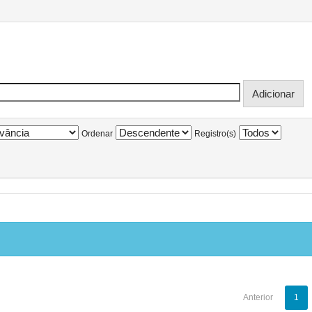
Ordenar
Registro(s)
Anterior
1