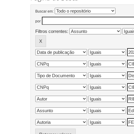
Buscar em:
por
Filtros correntes: