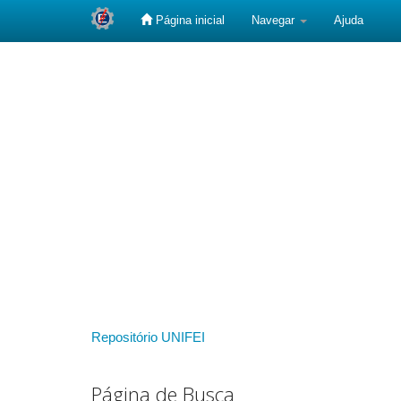
Página inicial
Navegar
Ajuda
Skip
navigation
Repositório UNIFEI
Página de Busca