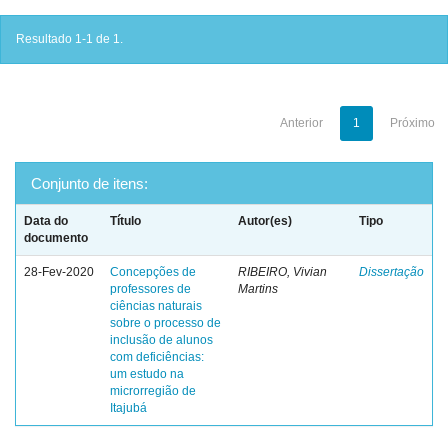
Resultado 1-1 de 1.
Anterior
1
Próximo
Conjunto de itens:
Data do
Título
Autor(es)
Tipo
documento
28-Fev-2020
Concepções de
RIBEIRO, Vivian
Dissertação
professores de
Martins
ciências naturais
sobre o processo de
inclusão de alunos
com deficiências:
um estudo na
microrregião de
Itajubá