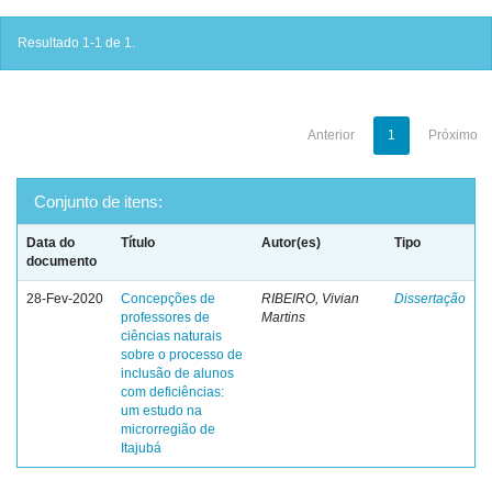
Resultado 1-1 de 1.
Anterior
1
Próximo
Conjunto de itens:
Data do
Título
Autor(es)
Tipo
documento
28-Fev-2020
Concepções de
RIBEIRO, Vivian
Dissertação
professores de
Martins
ciências naturais
sobre o processo de
inclusão de alunos
com deficiências:
um estudo na
microrregião de
Itajubá