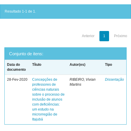
Resultado 1-1 de 1.
Anterior
1
Próximo
Conjunto de itens:
Data do
Título
Autor(es)
Tipo
documento
28-Fev-2020
Concepções de
RIBEIRO, Vivian
Dissertação
professores de
Martins
ciências naturais
sobre o processo de
inclusão de alunos
com deficiências:
um estudo na
microrregião de
Itajubá