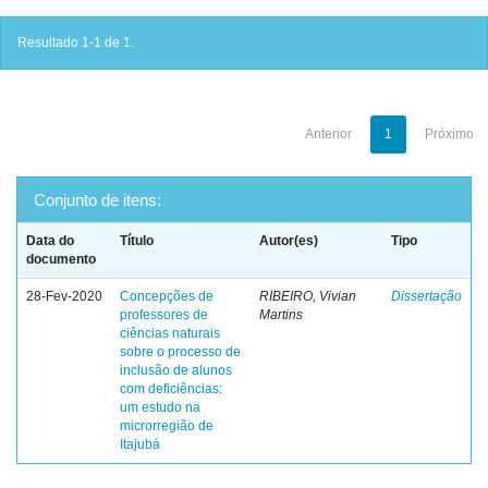
Resultado 1-1 de 1.
Anterior
1
Próximo
Conjunto de itens:
Data do
Título
Autor(es)
Tipo
documento
28-Fev-2020
Concepções de
RIBEIRO, Vivian
Dissertação
professores de
Martins
ciências naturais
sobre o processo de
inclusão de alunos
com deficiências:
um estudo na
microrregião de
Itajubá