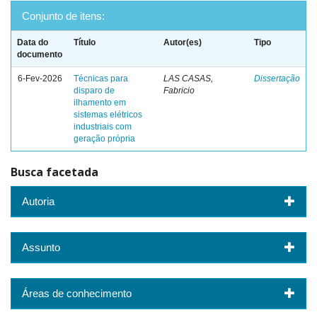
Conjunto de itens:
Data do
Título
Autor(es)
Tipo
documento
6-Fev-2026
Técnicas para
LAS CASAS,
Dissertação
disparo de
Fabricio
ilhamento em
sistemas elétricos
industriais com
geração própria
Busca facetada
Autoria
Assunto
Áreas de conhecimento