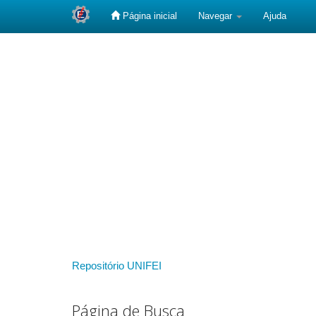
Página inicial
Navegar
Ajuda
Skip
navigation
Repositório UNIFEI
Página de Busca